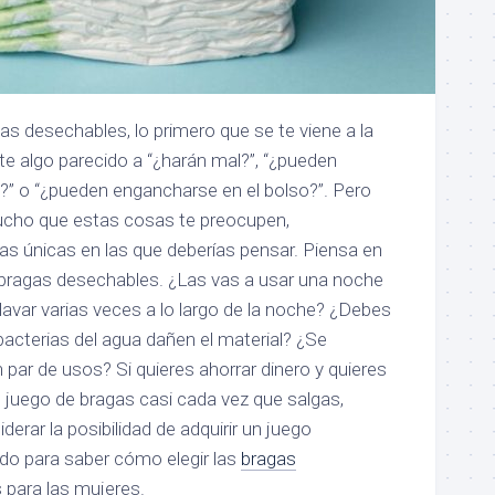
as desechables, lo primero que se te viene a la
 algo parecido a “¿harán mal?”, “¿pueden
?” o “¿pueden engancharse en el bolso?”. Pero
ucho que estas cosas te preocupen,
las únicas en las que deberías pensar. Piensa en
bragas desechables. ¿Las vas a usar una noche
lavar varias veces a lo largo de la noche? ¿Debes
bacterias del agua dañen el material? ¿Se
par de usos? Si quieres ahorrar dinero y quieres
 juego de bragas casi cada vez que salgas,
erar la posibilidad de adquirir un juego
do para saber cómo elegir las
bragas
para las mujeres.